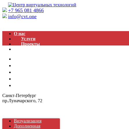
+7 965 081 4866
info@cvt.one
Заказать звонок
О нас
Услуги
Проекты
Контакты
Технология
Услуги
Проекты
Вопросы и ответы
Контакты
Санкт-Петербург
пр.Луначарского, 72
+7 965 081-4866
info@cvt.one
Визуализация
Дополненная